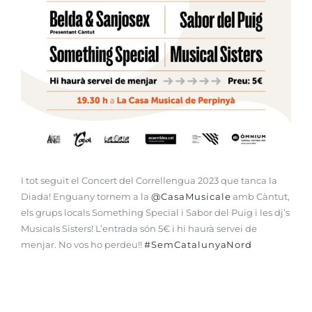
I tot seguit el Concert del Correllengua 2023 que tanca la
Diada! Enguany tornem a la
@CasaMusicale
amb Càntut,
els grups locals Something Special i Sabor del Puig i les dj’s
Musicals Sisters! L’entrada són 5€ i hi haurà servei de
menjar. No vos ho perdeu!!
#SemCatalunyaNord