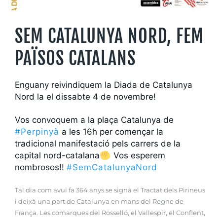
SEM CATALUNYA NORD, FEM
PAÏSOS CATALANS
Enguany reivindiquem
la Diada de Catalunya
Nord la
el dissabte 4 de novembre!
Vos convoquem a la plaça Catalunya de
#Perpinyà
a les 16h per començar la
tradicional manifestació pels carrers de la
capital nord-catalana
Vos esperem
nombrosos!!
#SemCatalunyaNord
Tal dia com avui fa 364 anys se signà el Tractat dels Pirineus
i deixà una part de Catalunya en mans del Regne de
França. Les comarques del Rosselló, el Vallespir, el Conflent,