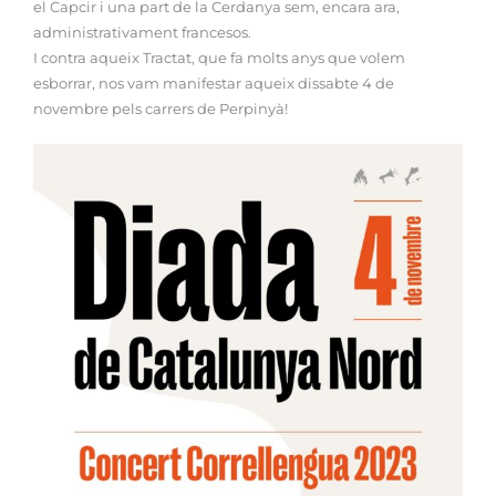
el Capcir i una part de la Cerdanya sem, encara ara,
administrativament francesos.
I contra aqueix Tractat, que fa molts anys que volem
esborrar, nos vam manifestar aqueix dissabte 4 de
novembre pels carrers de Perpinyà!