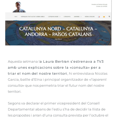
Aquesta setmana l
a Laura Bertran s’estrenava a TV3
amb unes explicacions sobre la «consulta» per a
triar el nom del nostre territori
, hi entrevistava Nicolas
Garcia, batlle d’Elna i principal organitzador de «
l’aparent
consulta»
que nos permetria triar el futur nom del nostre
territori.
Segons va declarar el primer vicepresident del Consell
Departamental abans de l’estiu s’ha de decidir la llista de
les propostes i arran d’una consulta prevista per l’octubre el