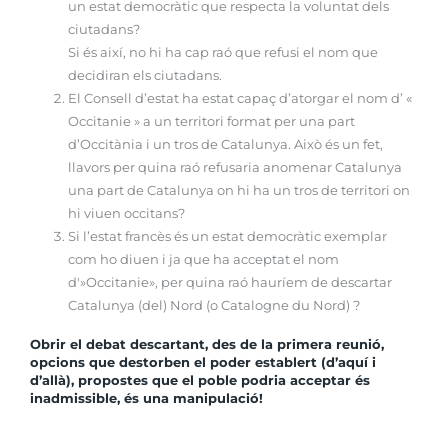
un estat democràtic que respecta la voluntat dels
ciutadans?
Si és així, no hi ha cap raó que refusi el nom que
decidiran els ciutadans.
El Consell d’estat ha estat capaç d’atorgar el nom d’ «
Occitanie » a un territori format per una part
d’Occitània i un tros de Catalunya. Això és un fet,
llavors per quina raó refusaria anomenar Catalunya
una part de Catalunya on hi ha un tros de territori on
hi viuen occitans?
Si l’estat francès és un estat democràtic exemplar
com ho diuen i ja que ha acceptat el nom
d'»Occitanie», per quina raó hauríem de descartar
Catalunya (del) Nord (o Catalogne du Nord) ?
Obrir el debat descartant, des de la primera reunió,
opcions que destorben el poder establert (d’aquí i
d’allà), propostes que el poble podria acceptar és
inadmissible, és una manipulació!