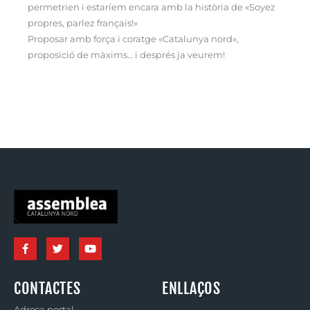
permetrien i estaríem encara amb la història de «Soyez
propres, parlez français!»
Proposar amb força i coratge «Catalunya nord»,
proposició de màxims… i després ja veurem!
CONTACTES
ENLLAÇOS
Adreça postal