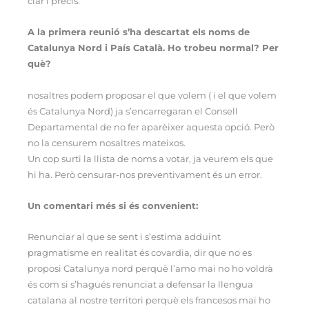
clar i precís.
A la primera reunió s’ha descartat els noms de
Catalunya Nord i País Català. Ho trobeu normal? Per
què?
nosaltres podem proposar el que volem ( i el que volem
és Catalunya Nord) ja s’encarregaran el Consell
Departamental de no fer aparèixer aquesta opció. Però
no la censurem nosaltres mateixos.
Un cop surti la llista de noms a votar, ja veurem els que
hi ha. Però censurar-nos preventivament és un error.
Un comentari més si és convenient:
Renunciar al que se sent i s’estima adduint
pragmatisme en realitat és covardia, dir que no es
proposi Catalunya nord perquè l’amo mai no ho voldrà
és com si s’hagués renunciat a defensar la llengua
catalana al nostre territori perquè els francesos mai ho