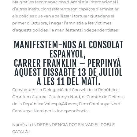
Malgrat les recomanacions d’Amnistia Internacional i
d’altres institucions referents són capaços d’amnistiar
els policies que van apallissar i torturar ciutadans el
primer d’Octubre, i negar l’amnistia a les víctimes
d’aquests policies, i a manifestants independentistes.
MANIFESTEM-NOS AL CONSOLAT
ESPANYOL,
CARRER FRANKLIN – PERPINYÀ
AQUEST DISSABTE 13 DE JULIOL
A LES 11 DEL MATÍ.
Convoquen: La Delegació del Consell de la República,
Òmnium Cultural Catalunya Nord, el Comitè de Defensa
de la República Vallespir/Alberes, Fem Catalunya Nord i
Catalunya Nord per la Independència.
Nomès la INDEPENDÈNCIA POT SALVAR EL POBLE
CATALÀ !