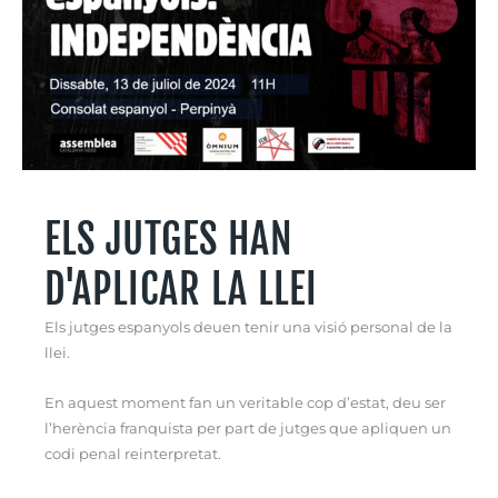
ELS JUTGES HAN
D'APLICAR LA LLEI
Els jutges espanyols deuen tenir una visió personal de la
llei.
En aquest moment fan un veritable cop d’estat, deu ser
l’herència franquista per part de jutges que apliquen un
codi penal reinterpretat.