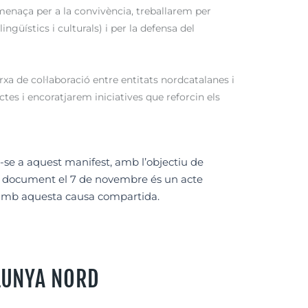
enaça per a la convivència, treballarem per
ingüístics i culturals) i per la defensa del
rxa de col·laboració entre entitats nordcatalanes i
tes i encoratjarem iniciatives que reforcin els
-se a aquest manifest, amb l’objectiu de
st document el 7 de novembre és un acte
 amb aquesta causa compartida.
ALUNYA NORD