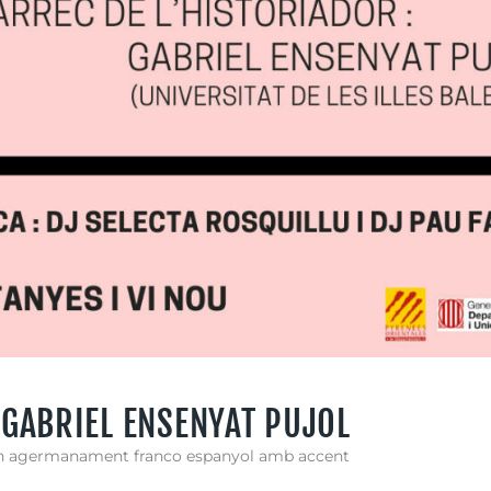
 GABRIEL ENSENYAT PUJOL
r un agermanament franco espanyol amb accent