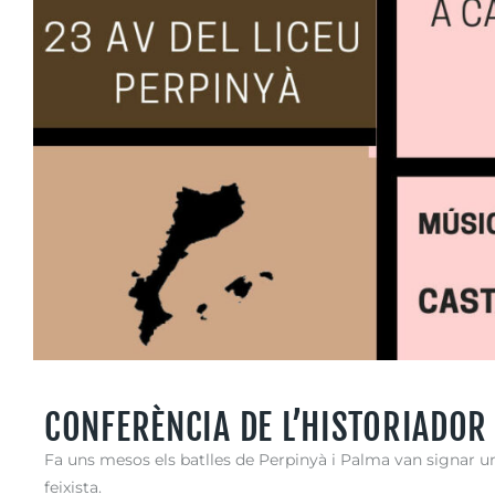
CONFERÈNCIA DE L’HISTORIADOR
Fa uns mesos els batlles de Perpinyà i Palma van signa
feixista.