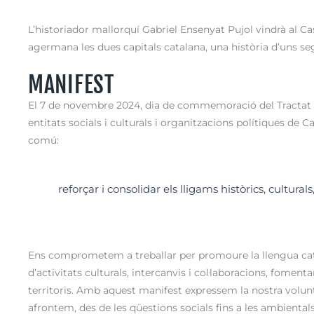
L’historiador mallorquí Gabriel Ensenyat Pujol vindrà al Ca
agermana les dues capitals catalana, una història d’uns seg
MANIFEST
El 7 de novembre 2024, dia de commemoració del Tractat d
entitats socials i culturals i organitzacions polítiques de
comú:
reforçar i consolidar els lligams històrics, culturals
Ens comprometem a treballar per promoure la llengua catal
d’activitats culturals, intercanvis i col·laboracions, fomenta
territoris. Amb aquest manifest expressem la nostra volun
afrontem, des de les qüestions socials fins a les ambiental