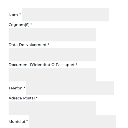
Nom
*
Cognom(s)
*
Data De Naixement
*
Document D'Identitat O Passaport
*
Telèfon
*
Adreça Postal
*
Municipi
*