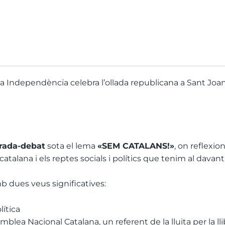
la Independència celebra l’ollada republicana a Sant Joa
rada-debat
sota el lema
«SEM CATALANS!»
, on reflexi
 catalana i els reptes socials i polítics que tenim al davant
b dues veus significatives:
lítica
mblea Nacional Catalana, un referent de la lluita per la l