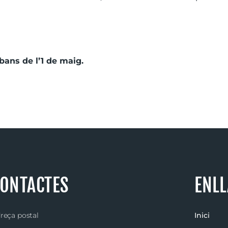
abans de l’1 de maig.
ONTACTES
ENL
reça postal
Inici