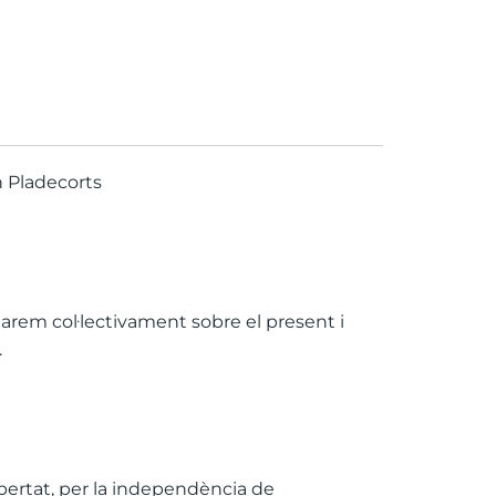
n Pladecorts
onarem col·lectivament sobre el present i
.
libertat, per la independència de