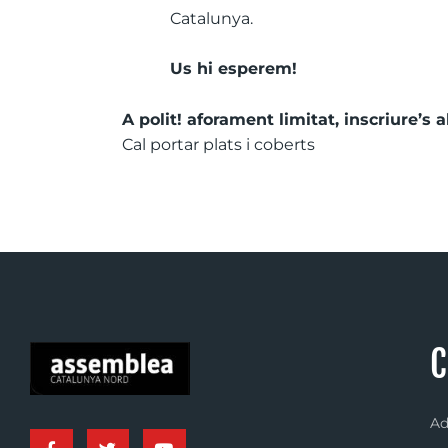
Catalunya.
Us hi esperem!
A polit! aforament limitat, inscriure’s 
Cal portar plats i coberts
C
Ad